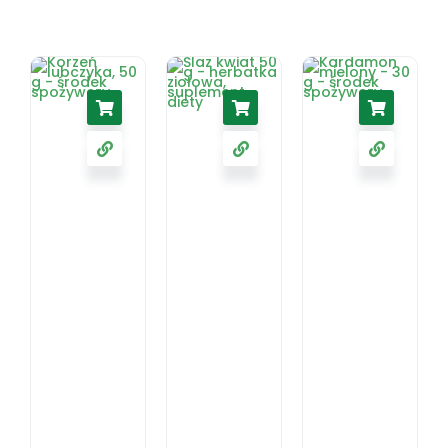
Ślaz
kwiat 50
Korzeń
g -
Kardamon