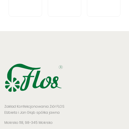
lubczyka,
herbatka
mielony
50 g -
ziołowa,
- 30 g -
środek
suplement
środek
spożywczy
diety
spożywczy
5.46
zł
17.11
zł
12.31
zł
cena
cena z
cena
z VAT
VAT
z VAT
Zakład Konfekcjonowania Ziół FLOS
Elżbieta i Jan Głąb spółka jawna
Mokrsko 118, 98-345 Mokrsko