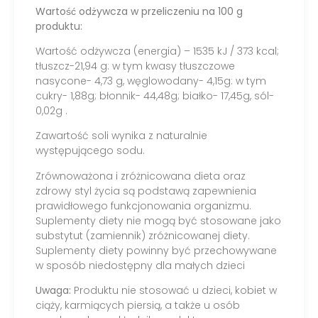
Wartość odżywcza w przeliczeniu na 100 g
produktu:
Wartość odżywcza (energia) – 1535 kJ / 373 kcal;
tłuszcz-21,94 g: w tym kwasy tłuszczowe
nasycone- 4,73 g, węglowodany- 4,15g: w tym
cukry- 1,88g; błonnik- 44,48g; białko- 17,45g, sól-
0,02g .
Zawartość soli wynika z naturalnie
występującego sodu.
Zrównoważona i zróżnicowana dieta oraz
zdrowy styl życia są podstawą zapewnienia
prawidłowego funkcjonowania organizmu.
Suplementy diety nie mogą być stosowane jako
substytut (zamiennik) zróżnicowanej diety.
Suplementy diety powinny być przechowywane
w sposób niedostępny dla małych dzieci
Uwaga:
Produktu nie stosować u dzieci, kobiet w
ciąży, karmiących piersią, a także u osób