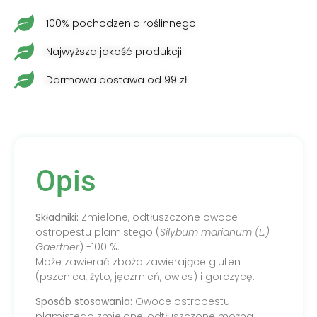
100% pochodzenia roślinnego
Najwyższa jakość produkcji
Darmowa dostawa od 99 zł
Opis
Składniki:
Zmielone, odtłuszczone owoce
ostropestu plamistego (
Silybum marianum (L.)
Gaertner
) -100 %.
Może zawierać zboża zawierające gluten
(pszenica, żyto, jęczmień, owies) i gorczycę.
Sposób stosowania:
Owoce ostropestu
plamistego zmielone, odtłuszczone można