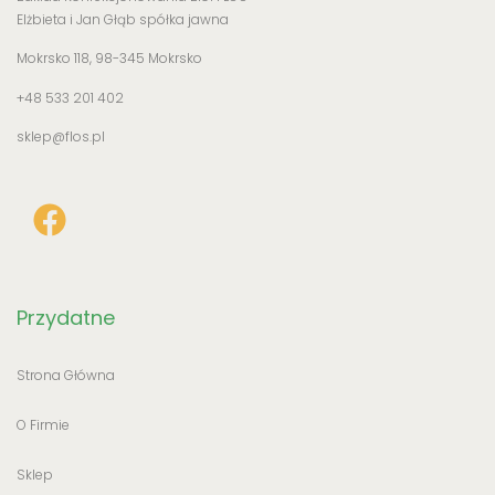
Elżbieta i Jan Głąb spółka jawna
Mokrsko 118, 98-345 Mokrsko
+48 533 201 402
sklep@flos.pl
Przydatne
Strona Główna
O Firmie
Sklep