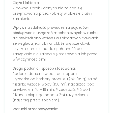
Ciąża i laktacja:
Z powodu braku danych nie zaleca się
przyjmowania przez kobiety w okresie ciąży i
karmienia.
Wpływ na zdolność prowadzenia pojazdów i
obsługiwania urządzeń mechanicznych w ruchu:
Nie stwierdzono wpływu w zalecanych dawkach.
Ze względu jednak na fakt, że większe dawki
szyszek chmielu nasilają skłonność do
zasypiania nie zaleca się stosowania ich przed
w/w czynnościami.
Droga podania i sposób stosowania:
Podanie doustne w postaci naparu:
1 łyżeczkę od herbaty produktu (ok. 0,5 g) zalać 1
filiżanką wrzącej wody (150 ml), naparzać pod
przykryciem 10 – 15 min. Przecedzić. Pić po 1
filiżance ciepłego naparu 2-4 razy dziennie
(najlepiej przed spaniem).
Warunki przechowywania: