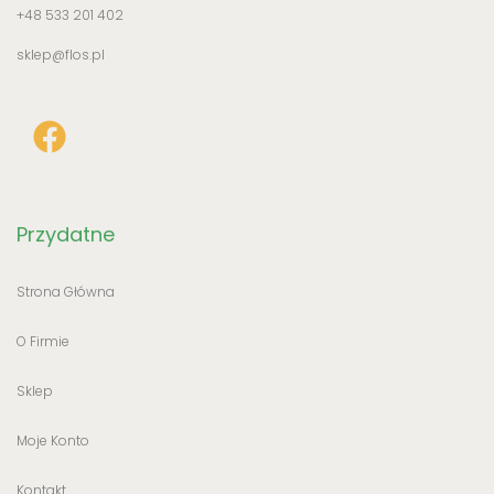
+48 533 201 402
sklep@flos.pl
Przydatne
Strona Główna
O Firmie
Sklep
Moje Konto
Kontakt