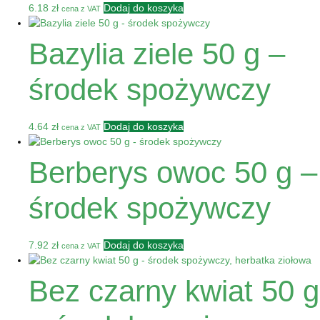
6.18
zł
Dodaj do koszyka
cena z VAT
Bazylia ziele 50 g –
środek spożywczy
4.64
zł
Dodaj do koszyka
cena z VAT
Berberys owoc 50 g –
środek spożywczy
7.92
zł
Dodaj do koszyka
cena z VAT
Bez czarny kwiat 50 g