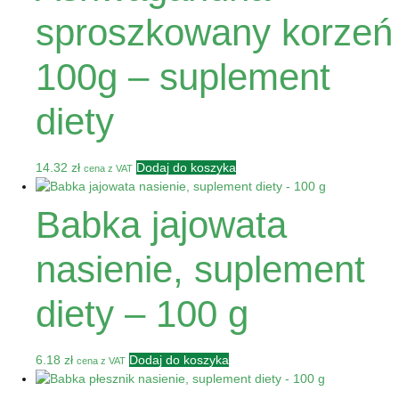
sproszkowany korzeń
100g – suplement
diety
14.32
zł
Dodaj do koszyka
cena z VAT
Babka jajowata
nasienie, suplement
diety – 100 g
6.18
zł
Dodaj do koszyka
cena z VAT