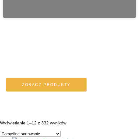
Produkty lecznicze
dostępne wyłącznie
w aptekach i sklepach
zielarsko-medycznych
ZOBACZ PRODUKTY
Wyświetlanie 1–12 z 332 wyników