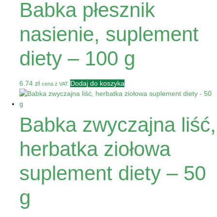
Babka płesznik
nasienie, suplement
diety – 100 g
6.74
zł
Dodaj do koszyka
cena z VAT
Babka zwyczajna liść,
herbatka ziołowa
suplement diety – 50
g