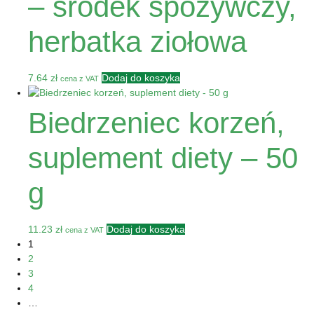
– środek spożywczy,
herbatka ziołowa
7.64
zł
Dodaj do koszyka
cena z VAT
Biedrzeniec korzeń,
suplement diety – 50
g
11.23
zł
Dodaj do koszyka
cena z VAT
1
2
3
4
…