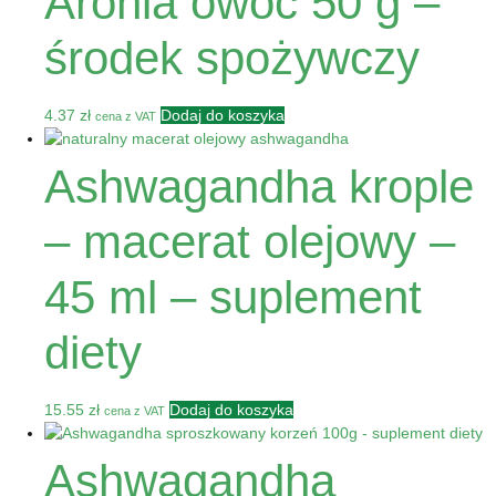
Aronia owoc 50 g –
środek spożywczy
4.37
zł
Dodaj do koszyka
cena z VAT
Ashwagandha krople
– macerat olejowy –
45 ml – suplement
diety
15.55
zł
Dodaj do koszyka
cena z VAT
Ashwagandha