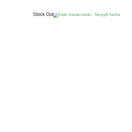
Stock Out
Kłącze perzu - Graminis rhizoma
Dostępne wyłącznie w aptekach lub
sklepach zielarsko-medycznych