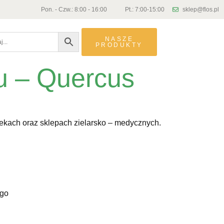
Pon. - Czw.: 8:00 - 16:00
Pt.: 7:00-15:00
sklep@flos.pl
NASZE
PRODUKTY
u – Quercus
tekach oraz sklepach zielarsko – medycznych.
ego