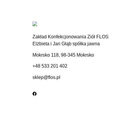
Ziele świetlika - Euphrasiae herba
Zakład Konfekcjonowania Ziół FLOS
Dostępne wyłącznie w aptekach lub
sklepach zielarsko-medycznych
Elżbieta i Jan Głąb spółka jawna
Mokrsko 118, 98-345 Mokrsko
+48 533 201 402
sklep@flos.pl