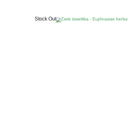
Stock Out
Ziele macierzanki - Serpylli herba
Dostępne wyłącznie w aptekach lub
sklepach zielarsko-medycznych