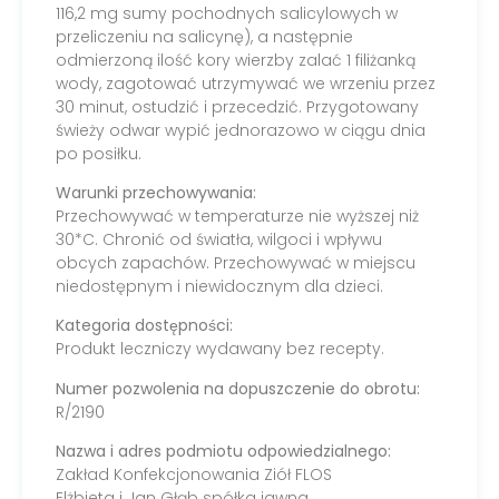
116,2 mg sumy pochodnych salicylowych w
przeliczeniu na salicynę), a następnie
odmierzoną ilość kory wierzby zalać 1 filiżanką
wody, zagotować utrzymywać we wrzeniu przez
30 minut, ostudzić i przecedzić. Przygotowany
świeży odwar wypić jednorazowo w ciągu dnia
po posiłku.
Warunki przechowywania:
Przechowywać w temperaturze nie wyższej niż
30*C. Chronić od światła, wilgoci i wpływu
obcych zapachów. Przechowywać w miejscu
niedostępnym i niewidocznym dla dzieci.
Kategoria dostępności:
Produkt leczniczy wydawany bez recepty.
Numer pozwolenia na dopuszczenie do obrotu:
R/2190
Nazwa i adres podmiotu odpowiedzialnego:
Zakład Konfekcjonowania Ziół FLOS
Elżbieta i Jan Głąb spółka jawna