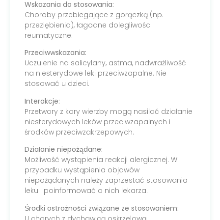
Wskazania do stosowania:
Choroby przebiegające z gorączką (np.
przeziębienia), łagodne dolegliwości
reumatyczne.
Przeciwwskazania:
Uczulenie na salicylany, astma, nadwrażliwość
na niesterydowe leki przeciwzapalne. Nie
stosować u dzieci.
Interakcje:
Przetwory z kory wierzby mogą nasilać działanie
niesterydowych leków przeciwzapalnych i
środków przeciwzakrzepowych.
Działanie niepożądane:
Możliwość wystąpienia reakcji alergicznej. W
przypadku wystąpienia objawów
niepożądanych należy zaprzestać stosowania
leku i poinformować o nich lekarza.
Środki ostrożności związane ze stosowaniem:
U chorych z dychawicą oskrzelową,