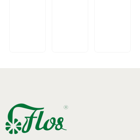
Ślaz
kwiat 50
Korzeń
g -
Kardamon
lubczyka,
herbatka
mielony
50 g -
ziołowa,
- 30 g -
środek
suplement
środek
spożywczy
diety
spożywczy
5.46
zł
17.11
zł
12.31
zł
cena z
cena
cena
VAT
z VAT
z VAT