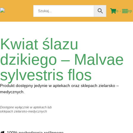
STRO
MOJE
Kwiat ślazu
dzikiego – Malvae
sylvestris flos
Produkt dostępny jedynie w aptekach oraz sklepach zielarsko –
medycznych.
Dostępne wyłącznie w aptekach lub
sklepach zielarsko-medycznych
100% pochodzenia roślinnego