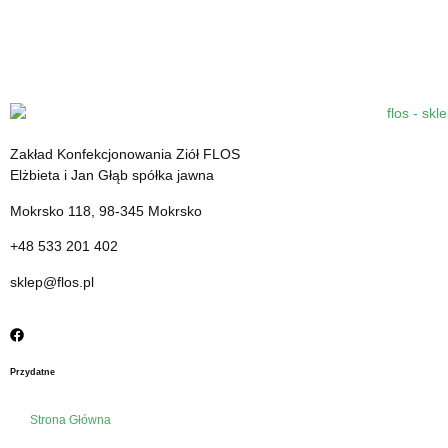
Ziele skrzypu - Equiseti herba
Zakład Konfekcjonowania Ziół FLOS
Dostępne wyłącznie w aptekach lub
Elżbieta i Jan Głąb spółka jawna
sklepach zielarsko-medycznych
Mokrsko 118, 98-345 Mokrsko
+48 533 201 402
sklep@flos.pl
Przydatne
Strona Główna