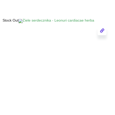
Stock Out
Kłącze perzu - Graminis rhizoma
Dostępne wyłącznie w aptekach lub
sklepach zielarsko-medycznych