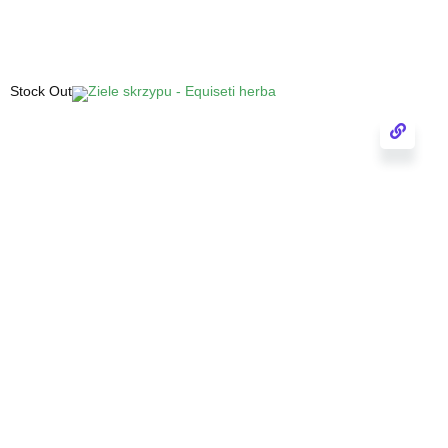
Stock Out
Ziele serdecznika - Leonuri cardiacae herba
Dostępne wyłącznie w aptekach lub
sklepach zielarsko-medycznych