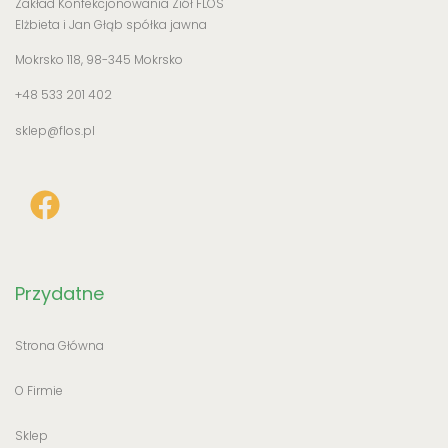
Zakład Konfekcjonowania Ziół FLOS
Elżbieta i Jan Głąb spółka jawna
Mokrsko 118, 98-345 Mokrsko
+48 533 201 402
sklep@flos.pl
Przydatne
Strona Główna
O Firmie
Sklep