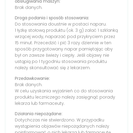
obsługiwania maszyn:
Brak danych.
Droga podania i sposób stosowania:
Do stosowania doustnie w postaci naparu:
1 łyżkę stołową produktu (ok. 3 g) zalać 1 szklanką
wrzącej wody, naparzać pod przykryciem przez
15 minut. Przecedzić i pić 3 razy dziennie w ten
sposób przygotowany napar pamiętając aby
był on zawsze świeży i ciepły. Jeśli objawy nie
ustąpią po 1 tygodniu stosowania produktu
należy skonsultować się z lekarzem.
Przedawkowanie:
Brak danych.
W celu uzyskania wyjaśnień co do stosowania
produktu leczniczego należy zasięgnąć porady
lekarza lub farmaceuty.
Działania niepożądane:
Dotychczas nie stwierdzono. W przypadku
wystąpienia objawów niepożądanych należy
poinformować o nich lekarza lub farmaceutę.