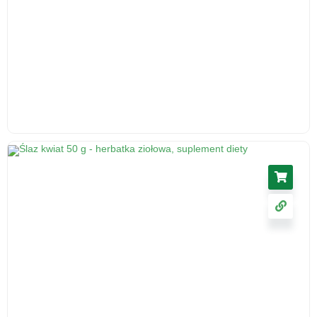
Korzeń lubczyka, 50 g - środek spożywczy
5.46
zł
cena z VAT