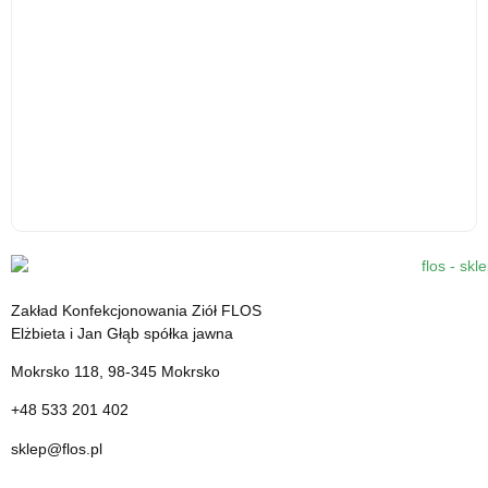
Kardamon mielony - 30 g - środek spożywczy
12.31
zł
Zakład Konfekcjonowania Ziół FLOS
cena z VAT
Elżbieta i Jan Głąb spółka jawna
Mokrsko 118, 98-345 Mokrsko
+48 533 201 402
sklep@flos.pl