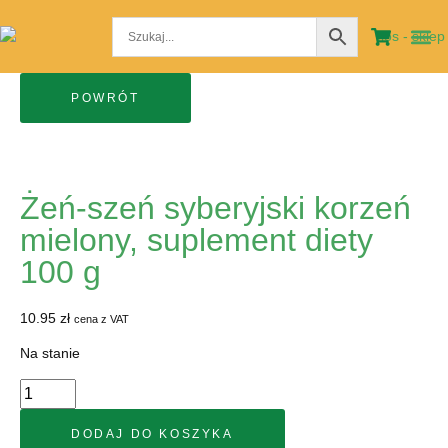
STRO
MOJE
Żeń-szeń syberyjski korzeń
mielony, suplement diety
100 g
10.95
zł
cena z VAT
Na stanie
DODAJ DO KOSZYKA