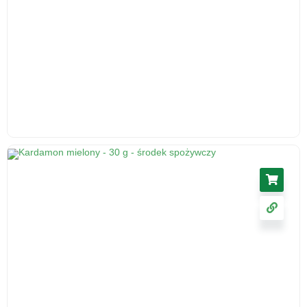
Ślaz kwiat 50 g - herbatka ziołowa, suplement
diety
17.11
zł
cena z VAT