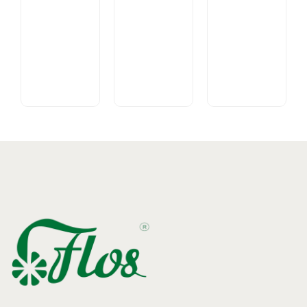
Ślaz
kwiat 50
Korzeń
g -
Kardamon
lubczyka,
herbatka
mielony
50 g -
ziołowa,
- 30 g -
środek
suplement
środek
spożywczy
diety
spożywczy
5.46
zł
17.11
zł
12.31
zł
cena
cena z
cena
z VAT
VAT
z VAT