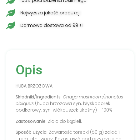
100% pochodzenia roślinnego
Najwyższa jakość produkcji
Darmowa dostawa od 99 zł
Opis
HUBA BRZOZOWA
Składniki/Ingredients:
Chaga mushroom/Inonotus
obliquus
(huba brzozowa syn. błyskoporek
podkorowy, syn. włókouszek ukośny) – 100%.
Zastosowanie:
Zioło do kąpieli.
Sposób użycia:
Zawartość torebki (50 g) zalać 1
litrem letnij wody. Pozostawić pod przykrycie na