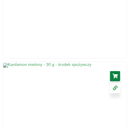
Ślaz kwiat 50 g - herbatka ziołowa, suplement
diety
17.11
zł
cena z VAT