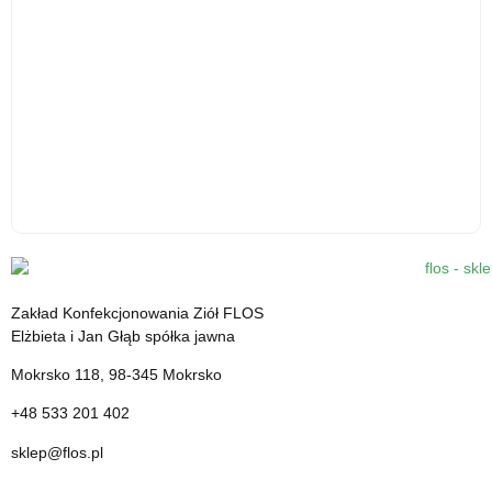
Kardamon mielony - 30 g - środek spożywczy
12.31
zł
Zakład Konfekcjonowania Ziół FLOS
cena z VAT
Elżbieta i Jan Głąb spółka jawna
Mokrsko 118, 98-345 Mokrsko
+48 533 201 402
sklep@flos.pl