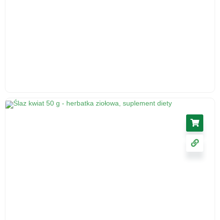
Korzeń lubczyka, 50 g - środek spożywczy
5.46
zł
cena z VAT