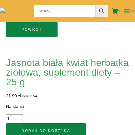
STRO
MOJE
Jasnota biała kwiat herbatka
ziołowa, suplement diety –
25 g
21.90
zł
cena z VAT
Na stanie
DODAJ DO KOSZYKA