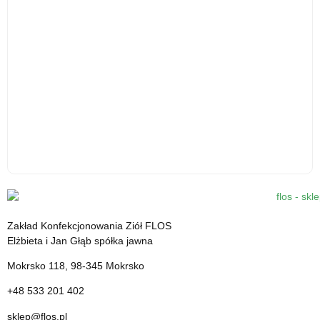
Kardamon mielony - 30 g - środek spożywczy
12.31
zł
Zakład Konfekcjonowania Ziół FLOS
cena z VAT
Elżbieta i Jan Głąb spółka jawna
Mokrsko 118, 98-345 Mokrsko
+48 533 201 402
sklep@flos.pl