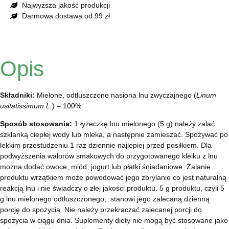
Najwyższa jakość produkcji
Darmowa dostawa od 99 zł
Opis
Składniki:
Mielone, odtłuszczone nasiona lnu zwyczajnego (
Linum
usitatissimum L.
) – 100%
Sposób stosowania:
1 łyżeczkę lnu mielonego (5 g) należy zalać
szklanką ciepłej wody lub mleka, a następnie zamieszać. Spożywać po
lekkim przestudzeniu 1 raz dziennie najlepiej przed posiłkiem. Dla
podwyższenia walorów smakowych do przygotowanego kleiku z lnu
można dodać owoce, miód, jogurt lub płatki śniadaniowe. Zalanie
produktu wrzątkiem może powodować jego zbrylanie co jest naturalną
reakcją lnu i nie świadczy o złej jakości produktu. 5 g produktu, czyli 5
g lnu mielonego odtłuszczonego, stanowi jego zalecaną dzienną
porcję do spożycia. Nie należy przekraczać zalecanej porcji do
spożycia w ciągu dnia. Suplementy diety nie mogą być stosowane jako