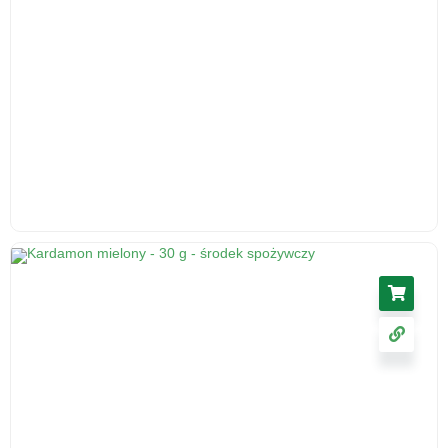
Ślaz kwiat 50 g - herbatka ziołowa, suplement
diety
17.11
zł
cena z VAT