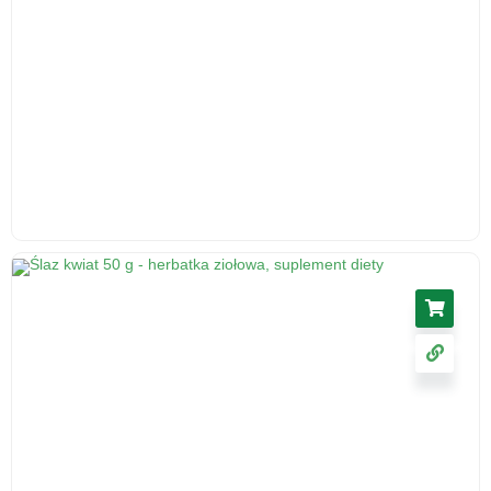
Korzeń lubczyka, 50 g - środek spożywczy
5.46
zł
cena z VAT