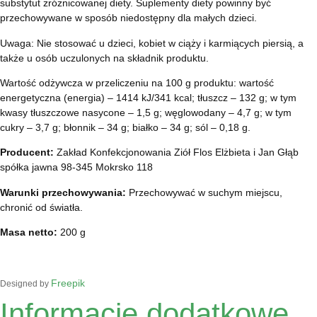
substytut zróżnicowanej diety. Suplementy diety powinny być
przechowywane w sposób niedostępny dla małych dzieci.
Uwaga: Nie stosować u dzieci, kobiet w ciąży i karmiących piersią, a
także u osób uczulonych na składnik produktu.
Wartość odżywcza w przeliczeniu na 100 g produktu: wartość
energetyczna (energia) – 1414 kJ/341 kcal; tłuszcz – 132 g; w tym
kwasy tłuszczowe nasycone – 1,5 g; węglowodany – 4,7 g; w tym
cukry – 3,7 g; błonnik – 34 g; białko – 34 g; sól – 0,18 g.
Producent:
Zakład Konfekcjonowania Ziół Flos Elżbieta i Jan Głąb
spółka jawna 98-345 Mokrsko 118
Warunki przechowywania:
Przechowywać w suchym miejscu,
chronić od światła.
Masa netto:
200 g
Freepik
Designed by
Informacje dodatkowe