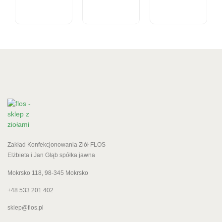
30 g –
30 g -
30 g -
produkt
produkt
produkt
kosmetyczny
kosmetyczny
kosmetyczny
11.51
zł
13.28
zł
11.51
zł
cena
cena
cena
z VAT
z VAT
z VAT
Zakład Konfekcjonowania Ziół FLOS
Elżbieta i Jan Głąb spółka jawna
Mokrsko 118, 98-345 Mokrsko
+48 533 201 402
sklep@flos.pl