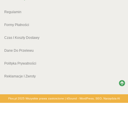
Regulamin
Formy Płatności
Czas I Koszty Dostawy
Dane Do Przelewu
Polityka Prywatności
Reklamacje I Zwroty
Flos.pl 2025 Wszystkie prawa zastrzeżone |
itSound - WordPress, SEO, Narzędzia AI