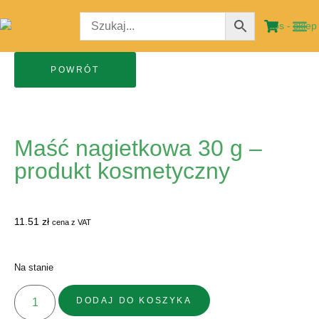
STRO
MOJE
Maść nagietkowa 30 g –
produkt kosmetyczny
11.51
zł
cena z VAT
Na stanie
DODAJ DO KOSZYKA