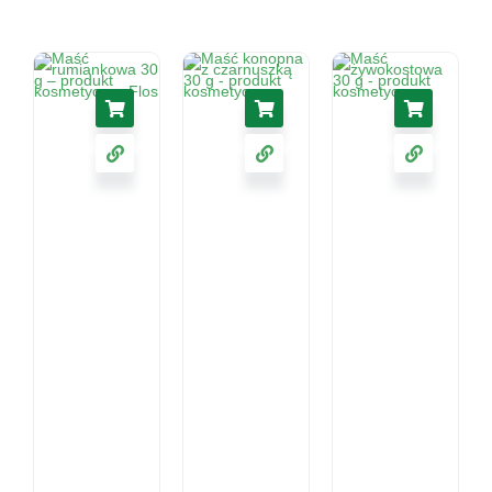
Maść
Maść
konopna z
Maść
rumiankowa
czarnuszką
żywokostowa