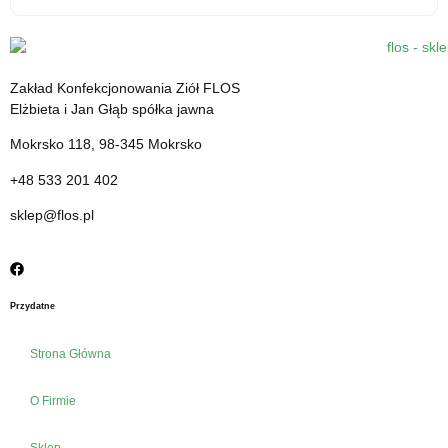
Kardamon mielony - 30 g - środek spożywczy
12.31
zł
Zakład Konfekcjonowania Ziół FLOS
cena z VAT
Elżbieta i Jan Głąb spółka jawna
Mokrsko 118, 98-345 Mokrsko
+48 533 201 402
sklep@flos.pl
Przydatne
Strona Główna
O Firmie
Sklep