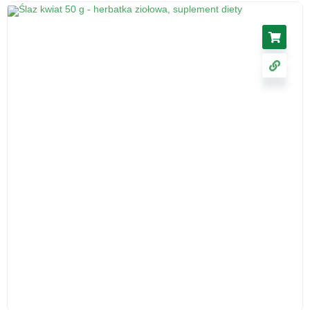
Korzeń lubczyka, 50 g - środek spożywczy
5.46
zł
cena z VAT