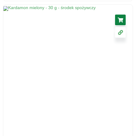
Ślaz kwiat 50 g - herbatka ziołowa, suplement
diety
17.11
zł
cena z VAT