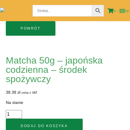
STRO
MOJE
Matcha 50g – japońska
codzienna – środek
spożywczy
38.38
zł
cena z VAT
Na stanie
DODAJ DO KOSZYKA