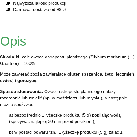
Najwyższa jakość produkcji
Darmowa dostawa od 99 zł
Opis
Składniki:
całe owoce ostropestu plamistego (Silybum marianum (L.)
Gaertner) – 100%
Może zawierać zboża zawierające
gluten (pszenica, żyto, jęczmień,
owies) i gorczycę.
Sposób stosowania:
Owoce ostropestu plamistego należy
rozdrobnić lub zmielić (np. w moździerzu lub młynku), a następnie
można spożywać:
a) bezpośrednio 1 łyżeczkę produktu (5 g) popijając wodą
(spożywać najlepiej 30 min przed posiłkiem),
b) w postaci odwaru tzn.: 1 łyżeczkę produktu (5 g) zalać 1