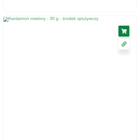
Ślaz kwiat 50 g - herbatka ziołowa, suplement
diety
17.11
zł
cena z VAT