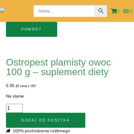
STRO
MOJE
Ostropest plamisty owoc
100 g – suplement diety
5.05
zł
cena z VAT
Na stanie
DODAJ DO KOSZYKA
100% pochodzenia roślinnego