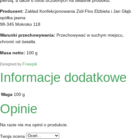
piersią, a także u osób uczulonych na składnik produktu.
Producent:
Zakład Konfekcjonowania Ziół Flos Elżbieta i Jan Głąb
spółka jawna
98-345 Mokrsko 118
Warunki przechowywania:
Przechowywać w suchym miejscu,
chronić od światła.
Masa netto:
100 g
Freepik
Designed by
Informacje dodatkowe
Waga
100 g
Opinie
Na razie nie ma opinii o produkcie.
Twoja ocena