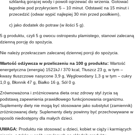
szklanką gorącej wody i powoli ogrzewać do wrzenia. Gotować
łagodnie pod przykryciem 5 – 10 minut. Odstawić na 15 minut i
przecedzić (odwar wypić najlepiej 30 min przed posiłkiem),
c) jako dodatek do potraw (w ilości 5 g).
5 g produktu, czyli 5 g owocu ostropestu plamistego, stanowi zalecaną
dzienną porcję do spożycia.
Nie należy przekraczam zalecanej dziennej porcji do spożycia.
Wartość odżywcza w przeliczeniu na 100 g produktu:
Wartość
energetyczna (energia) 1521kJ / 370 kcal, Tłuszcz 23 g, w tym –
kwasy tłuszczowe nasycone 3,9 g, Węglowodany 1,3 g w tym – cukry
1,0 g, Błonnik 47 g, Białko 16 g, Sól 0 g.
Zrównoważona i zróżnicowana dieta oraz zdrowy styl życia są
podstawą zapewnienia prawidłowego funkcjonowania organizmu.
Suplementy diety nie mogą być stosowane jako substytut (zamiennik)
zróżnicowanej diety. Suplementy diety powinny być przechowywane w
sposób niedostępny dla małych dzieci.
UWAGA:
Produktu nie stosować u dzieci, kobiet w ciąży i karmiących