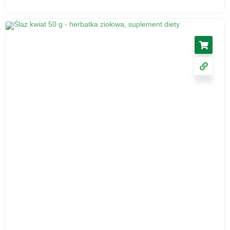
Korzeń lubczyka, 50 g - środek spożywczy
5.46
zł
cena z VAT