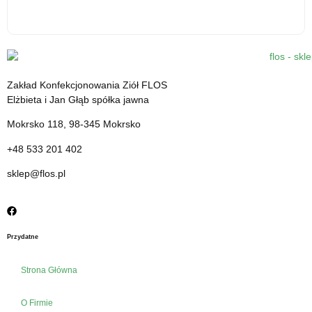
Kardamon mielony - 30 g - środek spożywczy
12.31
zł
Zakład Konfekcjonowania Ziół FLOS
cena z VAT
Elżbieta i Jan Głąb spółka jawna
Mokrsko 118, 98-345 Mokrsko
+48 533 201 402
sklep@flos.pl
Przydatne
Strona Główna
O Firmie