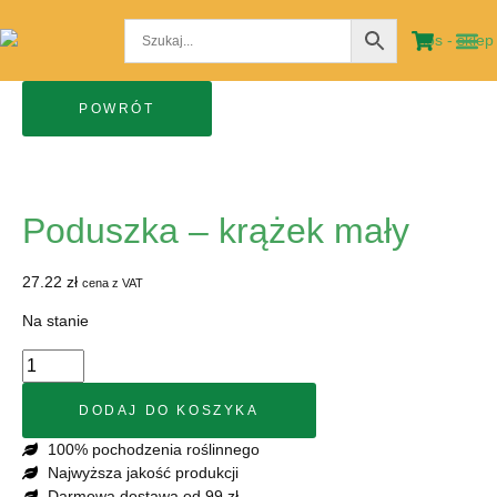
STRO
MOJE
Poduszka – krążek mały
27.22
zł
cena z VAT
Na stanie
DODAJ DO KOSZYKA
100% pochodzenia roślinnego
Najwyższa jakość produkcji
Darmowa dostawa od 99 zł