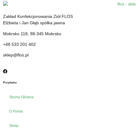
Poduszka gorczycowa mała 45 cm x 33 cm
28.51
zł
Zakład Konfekcjonowania Ziół FLOS
cena z VAT
Elżbieta i Jan Głąb spółka jawna
Mokrsko 118, 98-345 Mokrsko
+48 533 201 402
sklep@flos.pl
Przydatne
Strona Główna
O Firmie
Sklep