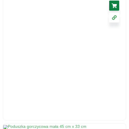
40.18
zł
cena z VAT