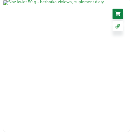
Korzeń lubczyka, 50 g - środek spożywczy
5.46
zł
cena z VAT