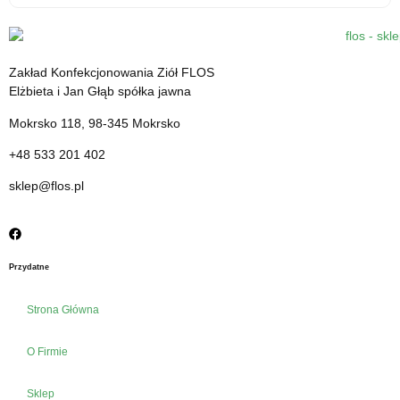
Ashwagandha krople - macerat olejowy - 45 ml -
suplement diety
15.55
zł
Zakład Konfekcjonowania Ziół FLOS
cena z VAT
Elżbieta i Jan Głąb spółka jawna
Mokrsko 118, 98-345 Mokrsko
+48 533 201 402
sklep@flos.pl
Przydatne
Strona Główna
O Firmie
Sklep