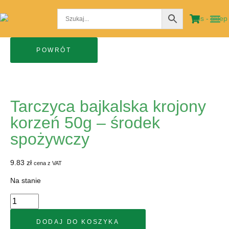
STRO
MOJE
Tarczyca bajkalska krojony
korzeń 50g – środek
spożywczy
9.83
zł
cena z VAT
Na stanie
DODAJ DO KOSZYKA