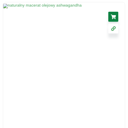
Ślaz kwiat 50 g - herbatka ziołowa, suplement
diety
17.11
zł
cena z VAT