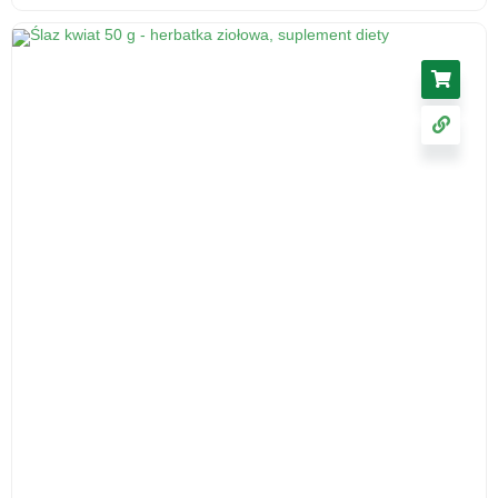
Korzeń lubczyka, 50 g - środek spożywczy
5.46
zł
cena z VAT