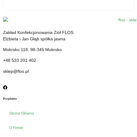
Kardamon mielony - 30 g - środek spożywczy
12.31
zł
Zakład Konfekcjonowania Ziół FLOS
cena z VAT
Elżbieta i Jan Głąb spółka jawna
Mokrsko 118, 98-345 Mokrsko
+48 533 201 402
sklep@flos.pl
Przydatne
Strona Główna
O Firmie