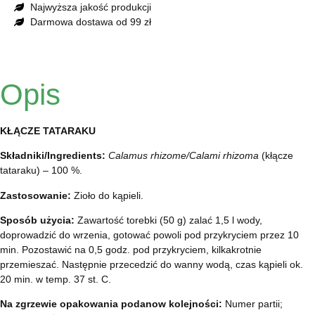
Najwyższa jakość produkcji
Darmowa dostawa od 99 zł
Opis
KŁĄCZE TATARAKU
Składniki/Ingredients:
Calamus rhizome/Calami rhizoma
(kłącze
tataraku) – 100 %.
Zastosowanie:
Zioło do kąpieli.
Sposób użycia:
Zawartość torebki (50 g) zalać 1,5 l wody,
doprowadzić do wrzenia, gotować powoli pod przykryciem przez 10
min. Pozostawić na 0,5 godz. pod przykryciem, kilkakrotnie
przemieszać. Następnie przecedzić do wanny wodą, czas kąpieli ok.
20 min. w temp. 37 st. C.
Na zgrzewie opakowania podanow kolejności:
Numer partii;