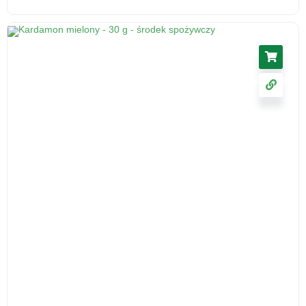
Ślaz kwiat 50 g - herbatka ziołowa, suplement
diety
17.11
zł
cena z VAT