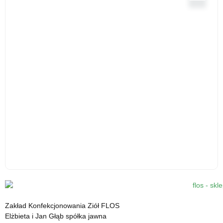
Kardamon mielony - 30 g - środek spożywczy
12.31
zł
Zakład Konfekcjonowania Ziół FLOS
cena z VAT
Elżbieta i Jan Głąb spółka jawna