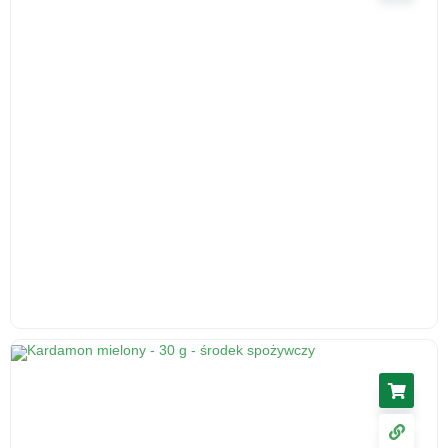
Ślaz kwiat 50 g - herbatka ziołowa, suplement
diety
17.11
zł
cena z VAT