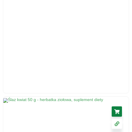
Korzeń lubczyka, 50 g - środek spożywczy
5.46
zł
cena z VAT