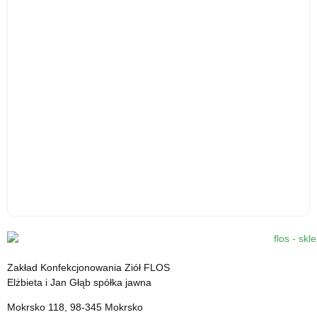
Kardamon mielony - 30 g - środek spożywczy
12.31
zł
Zakład Konfekcjonowania Ziół FLOS
cena z VAT
Elżbieta i Jan Głąb spółka jawna
Mokrsko 118, 98-345 Mokrsko