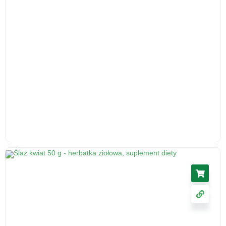
Korzeń lubczyka, 50 g - środek spożywczy
5.46
zł
cena z VAT