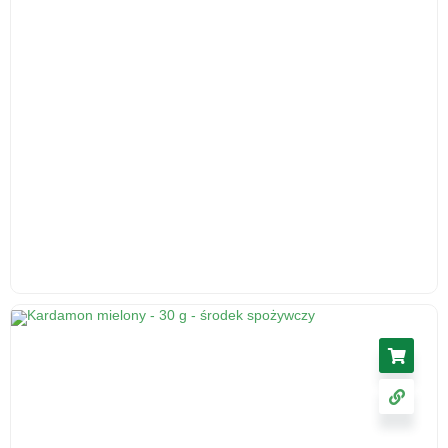
Ślaz kwiat 50 g - herbatka ziołowa, suplement
diety
17.11
zł
cena z VAT