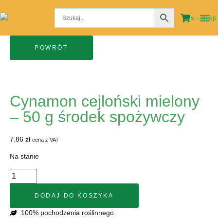
STRO
MOJE
Cynamon cejloński mielony
– 50 g środek spożywczy
7.86
zł
cena z VAT
Na stanie
DODAJ DO KOSZYKA
100% pochodzenia roślinnego